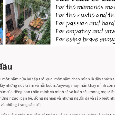
đầu
lại một năm nữa lại sắp trôi qua, một năm theo mình là đầy thách t
đầy những nốt trầm và nỗi buồn. Anyway, may mắn thay mình còn đ
húc của riêng bản thân mình và mình sẽ và luôn cầu mong mọi điều
hững người bạn bè, đồng nghiệp và những người đã và sắp biết n
 và những trang sắp tới.
u mình là Nghĩa, hay còn có thể gọi là Xeus Nguyen, mình là một D