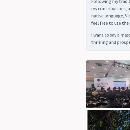
Following my tradit
my contributions, a
native language, Vi
feel free to use the
I want to say a mass
thrilling and prosp