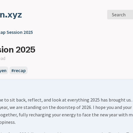
n.xyz
Search
ap Session 2025
ion 2025
ead
yen
#recap
me to sit back, reflect, and look at everything 2025 has brought us.
year, we are standing on the doorstep of 2026. I hope you and your 
together, fully recharging your energy to face the new year with 
ppiness.