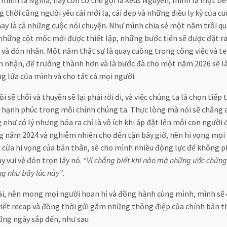
 thời cũng người yêu cái mới lạ, cái đẹp và những điều ly kỳ của 
ở hay là cả những cuộc nói chuyện. Như mình chia sẻ một năm trôi 
 những cột mốc mới được thiết lập, những bước tiến sẽ được đặt ra
y và đón nhân. Một năm thật sự là quay cuồng trong công việc và 
ìn nhận, để trưởng thành hơn và là bước đà cho một năm 2026 sẽ 
ng lứa của mình và cho tất cả mọi người.
rồi sẽ thổi và thuyền sẽ lại phải rời đi, và việc chúng ta là chọn tiếp
ấy hạnh phúc trong mỗi chính chúng ta. Thực lòng mà nói sẽ chẳng a
hư có lý nhưng hóa ra chỉ là vô ích khi áp đặt lên mỗi con người 
 năm 2024 và nghiễm nhiên cho đến tận bây giờ, nên hi vọng mọi
cửa hi vọng của bản thân, sẽ cho mình nhiều động lực để không phả
 vui vẻ đón trọn lấy nó.
“Vì chẳng biết khi nào mà những ước chừn
ng như bây lúc này”
.
à dài, nên mong mọi người hoan hỉ và đồng hành cùng mình, mình sẽ
 viết recap và đồng thời gửi gắm những thông điệp của chính bản 
ững ngày sắp đến, như sau