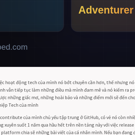
việc hoạt động tech của mình nó bớt chuyên cần hơn, thế nhưng nó 
ình vẫn tiếp tục làm những điều mà mình đam mê và nó kiếm ra pr
ược những giấc mơ, những hoài bảo và những điểm mới sẽ đến ch
hiệp Tech của mình
 contribute của mình chủ yếu tập trung ở GitHub, có vẻ nó còn n
g xuyên suốt 1 năm qua hầu hết trên nền tảng này với việc release
à platform chia sẽ những bài viết của cá nhân mình. Nếu bạn đang đ