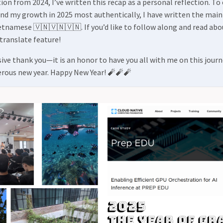
ion from 2024, I’ve written this recap as a personal reflection. To
nd my growth in 2025 most authentically, I have written the main
etnamese 🇻🇳🇻🇳🇻🇳. If you’d like to follow along and read abo
 translate feature!
ive thank you—it is an honor to have you all with me on this journe
erous new year. Happy New Year! 🧨🧨🧨