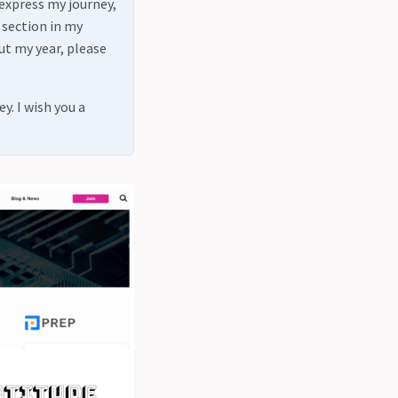
 express my journey,
 section in my
ut my year, please
y. I wish you a