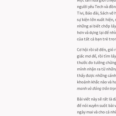
người yêu Tech và đồng
Tivi, Báo đài, Sách v
sự kiện lớn xuất hiện,
những ai biết chớp lấ
hơn và dựng lại để nh
của tất cả bạn trẻ tro
Cơ hội rồi sẽ đến, gió 
giấc mơ để, rồi tìm l
thước đo tưởng chừng n
mình nhận ra từ những
thấy được những cánh 
khoảnh khắc nào và hay
manh và đáng trân trọ
Bài viết này sẽ rất l
để nói xuyên suốt bài
ngày mai và cho cả nh