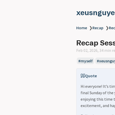
xeusnguye
Home
❯
Recap
❯
Rec
Recap Sess
Feb 02, 2026, 34 min r
#myself
#xeusngu
Quote
Hi everyone! It’s ti
final Sunday of the 
enjoying this time 
excitement, and ha