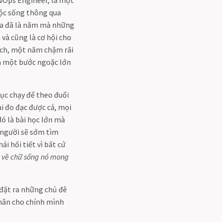
cuộc sống thông qua
qua đã là năm mà những
 và cũng là cơ hội cho
tech, một năm chậm rãi
là một bước ngoặc lớn
 tục chạy để theo đuổi
i đo đạc được cả, mọi
đó là bài học lớn mà
 người sẽ sớm tìm
i hối tiết vì bất cứ
g về chữ sống nó mong
 đặt ra những chủ đê
thân cho chính mình