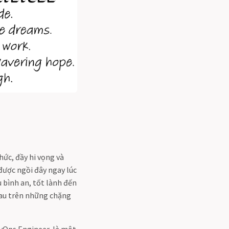
hức, đầy hi vọng và
ược ngồi đây ngay lúc
 bình an, tốt lành đến
hau trên những chặng
evOps Engineer, là một